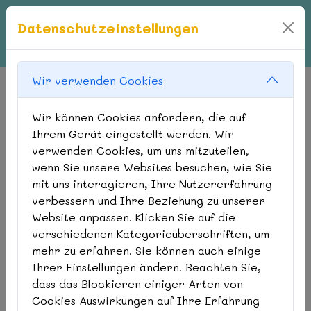
Datenschutzeinstellungen
Wir verwenden Cookies
Treffen alles
Wir können Cookies anfordern, die auf
Vorschulkinder aus
Ihrem Gerät eingestellt werden. Wir
Esselbach, Oberndorf,
verwenden Cookies, um uns mitzuteilen,
Bischbrunn und Altfeld an
wenn Sie unsere Websites besuchen, wie Sie
mit uns interagieren, Ihre Nutzererfahrung
der Weed
verbessern und Ihre Beziehung zu unserer
Website anpassen. Klicken Sie auf die
17.06.26 09:00
verschiedenen Kategorieüberschriften, um
mehr zu erfahren. Sie können auch einige
07.06.26 12:30
Ihrer Einstellungen ändern. Beachten Sie,
dass das Blockieren einiger Arten von
Cookies Auswirkungen auf Ihre Erfahrung