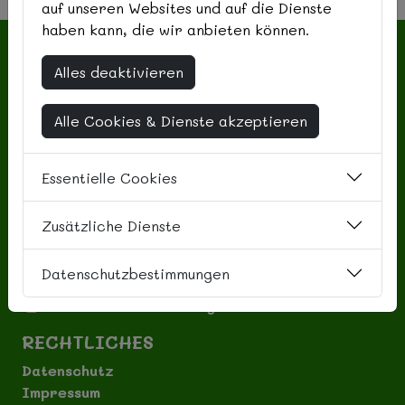
auf unseren Websites und auf die Dienste
haben kann, die wir anbieten können.
ADRESSE
Alles deaktivieren
Kindergarten Kicherkiste
Pfarrwiesen 13
Alle Cookies & Dienste akzeptieren
97839 Esselbach
KONTAKT
Essentielle Cookies
Telefon: 09394 / 22 78
E-Mail: leitung@kicherkiste.de
Zusätzliche Dienste
SOCIAL MEDIA
Datenschutzbestimmungen
Kicherkiste auf Facebook
Kicherkiste auf Instagram
RECHTLICHES
Datenschutz
Impressum